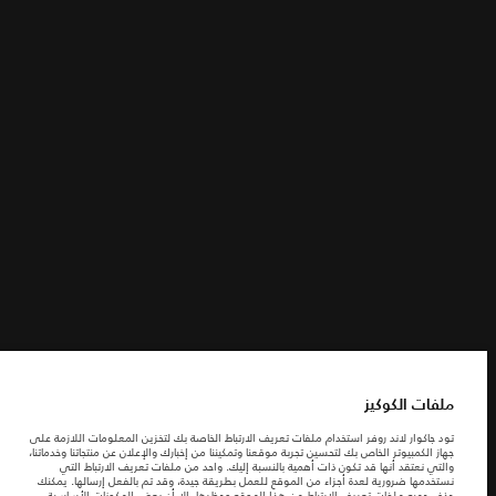
الشروط والأحكام
ابحث عنا
سياسة الخصوصية
ملفات الكوكيز
شركة جاكوارخريطة الموقع
شركة جاكوار لاند روڤر
© جاكوار لاند روڨر المحدودة 2026
الجزائر, Eurl DMAA
ملفات الكوكيز
المعلومات والمواصفات والأسعار والألوان المذكورة على هذا الموقع قد تختلف من بلد إلى
تود جاكوار لاند روفر استخدام ملفات تعريف الارتباط الخاصة بك لتخزين المعلومات اللازمة على
آخر، كما أنّها قد تتغير بدون إشعار مسبق. الرجاء التواصل مع وكيلنا المحلي للتأكد من توفّرها
جهاز الكمبيوتر الخاص بك لتحسين تجربة موقعنا وتمكيننا من إخبارك والإعلان عن منتجاتنا وخدماتنا،
والتحقق من الأسعار.
والتي نعتقد أنها قد تكون ذات أهمية بالنسبة إليك. واحد من ملفات تعريف الارتباط التي
الأرقام المقدمة هي نتيجة لاختبارات المصنع الرسمية وفقاً لتشريعات الاتحاد الأوروبي. قد
نستخدمها ضرورية لعدة أجزاء من الموقع للعمل بطريقة جيدة، وقد تم بالفعل إرسالها. يمكنك
يتباين استهلك الوقود الفعلي للمركبة عن ذلك المتحقق في تلك الاختبارات كما أن هذه
حذف جميع ملفات تعريف الارتباط من هذا الموقع وحظرها، إلا أن بعض المكونات الأساسية