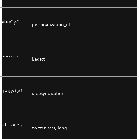
تم تعيينه 
personalization_id
يستخدمه توي
i/adsct
تم تعيينه بوا
i/jot/syndication
وضعت للتتبع
_twitter_sess, lang