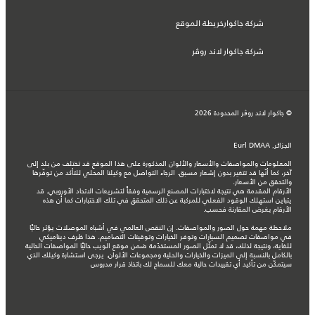
شركة جاكوارخريطة الموقع
شركة جاكوار لاند روڤر
© جاكوار لاند روڨر المحدودة 2026
الجزائر, Eurl DMAA
المعلومات والمواصفات والأسعار والألوان المذكورة على هذا الموقع قد تختلف من بلد إلى
آخر، كما أنّها قد تتغير بدون إشعار مسبق. الرجاء التواصل مع وكيلنا المحلي للتأكد من توفّرها
والتحقق من الأسعار.
الأرقام المقدمة هي نتيجة لاختبارات المصنع الرسمية وفقاً لتشريعات الاتحاد الأوروبي. قد
يتباين استهلك الوقود الفعلي للمركبة عن ذلك المتحقق في تلك الاختبارات كما أن هذه
الأرقام بغرض المقارنة فحسب.
ملاحظة مهمة حول الصور والمواصفات. إن النقص العالمي في أشباه الموصلات يؤثر حاليًا
في مواصفات تصميم السيارات وتوفر الخيارات وتوقيتات التصاميم. هذا ظرف ديناميكي
للغاية، ونتيجة لذلك، قد لا تمثّل الصور المستخدَمة ضمن موقع الويب حاليًا المواصفات الحالية
بالكامل بالنسبة إلى الميزات والخيارات والحلية ومجموعات الألوان. يرجى استشارة وكيلك الذي
سيتمكّن من تأكيد أي تقييدات حالية معك للسماح لك باتخاذ قرار مدروس