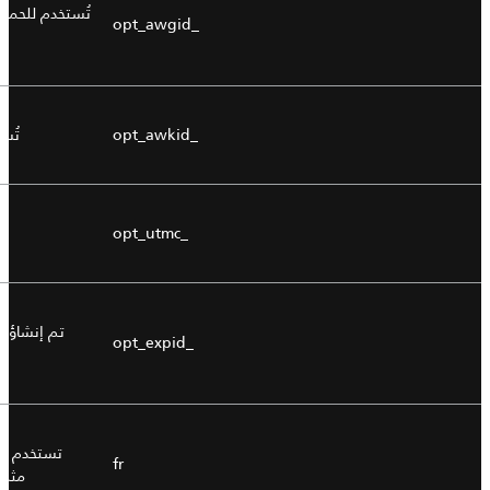
تُستخدم للحملا
_opt_awgid
_opt_awkid
تُس
_opt_utmc
تم إنشاؤه ع
_opt_expid
تستخدم من
fr
مثل 