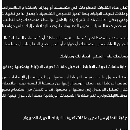
تخزن هذه التقنيات المعلومات في متصفحك أو جهازك باستخدام العناصرالمشترك
وملفات تعريف الارتباط بلغة ترميز النصوص التشعبية،5
وطرق برامج تطبيقات ا
وفي بعض الحالات قد لا تتم إدارتها بالكامل بواسطة متصفحك وقد تتطلب الإدار
نستخدم هذه التقنيات لتخزين المعلومات لتوجيه الإعلانات إليك على مواقعنا أو
قد نستخدم المصطلحين "
ملفات تعريف الارتباط
"
أو
"
التقنيات المماثلة
"
بالتب
لتخزين البيانات في متصفحك أو جهازك أو التي تجمع المعلومات أو تساعدنا ف
تساعدك على التحكم
.
اختياراتك وخياراتك
.
إدارة ملفات تعريف الارتباط
-
تعطيل ملفات تعريف الارتباط وتمكينها وحذفها
يمكنك قبول ملفات تعريف الارتباط أو رفضها عن طريق تعديل الإعدادات في م
تعريف الارتباط التي يمكن الوصول إليها من صفحتنا الرئيسية يرجى ملاحظة، 
خلال تعطيل الوصول إلى بعضها أو جميعها، قد لا تتمكن من استخدام جميع الم
موقعناالإلكتروني
.
تتم مشاركة التعليمات الإرشادية معك أدناه حول كيفية الت
كيفية التحقق من تمكين ملفات تعريف الارتباط لأجهزة الكمبيوتر