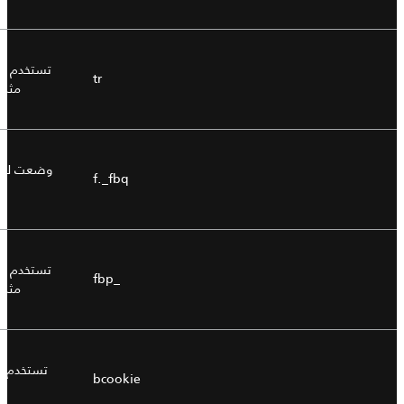
تستخدم من
tr
مثل 
وضعت للتت
f._fbq
تستخدم من
_fbp
مثل 
تستخدم بو
bcookie