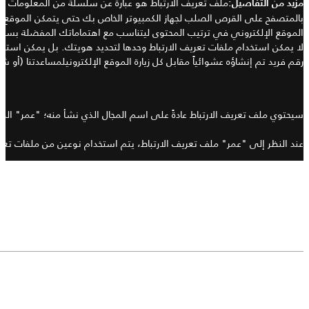
ملف تعريف الارتباط هو عبارة عن سلسلة من المعلومات ا
مزيد من التفاصيل
:
بالمتصفح على القرص الصلب لجهاز الكمبيوتر الخاص بك حتى يتمكن الموقع ا
الموقع الإلكتروني في ترتيب المحتوى ليتناسب مع اهتماماتك المفضلة بسرعة
لا يمكن استخدام ملفات تعريف الارتباط وحدها لتحديد هويتك
.
بل يمكن استخدا
رقم فريد تم إنشاؤه عشوائياً مقابل كل زيارة الموقع الإلكترونيلمساعدتنا (
أو شرك
سيحتوي ملف تعريف الارتباط عادةً على اسم المجال الذي نشأ منه؛
"
عمر
"
المل
عند النظر إلى
"
عمر
"
ملف تعريف الارتباط، يتم استخدام نوعين من ملفات تعر
نوع ملف
تعريف
إجابة مختصرة
:
الارتباط
:
تُس
ملفات
هذه ملفات تعريف ارتباط مؤقتة تبقى فقط في
ال
تعريف