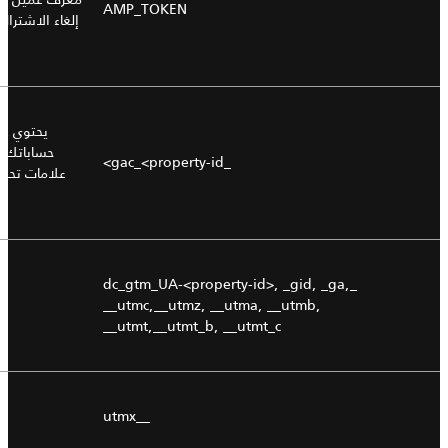
AMP_TOKEN
إلغاء الاشتراك
يحتوي عل
حساباتك ب
_gac_<property-id>
علامات تحوي
_dc_gtm_UA-<property-id>, _gid, _ga,
__utmc,__utmz, __utma, __utmb,
__utmt,__utmt_b, __utmt_c
__utmx