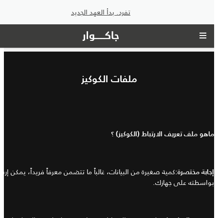
تفرد. بدأ العهد الجديد
ملفات الكوكيز
ماهو ملف تعريف الارتباط
(
الكوكيز
)
؟
كمية صغيرة من البيانات، غالباً ما تتضمن معرفاً فريداً، يمكن إر
إجابة مختصرة
:
بواسطته على جهازك
.