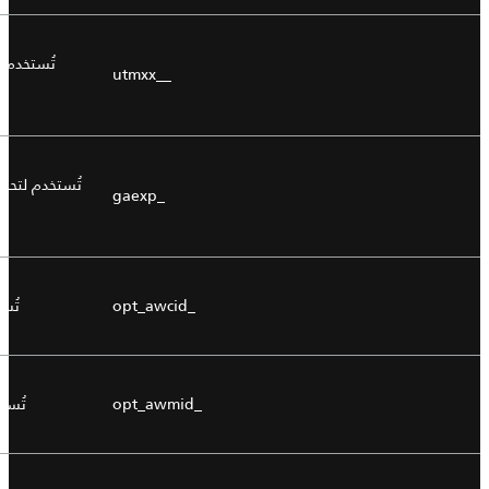
تُستخدم ل
__utmxx
تُستخدم لتحد
_gaexp
_opt_awcid
تُس
_opt_awmid
تُست