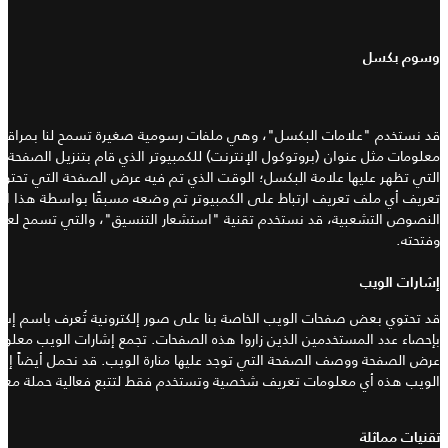
وسوم بكسل
قد نستخدم "
علامات البكسل
"
، وهي ملفات رسومية صغيرة تسمح لنا بمراقبة ا
معلومات مثل عنوان
(
بروتوكول الإنترنت
)
للكمبيوتر الذي قام بتنزيل الصفحة ا
التي تظهر عليها علامة البكسل؛ الوقت الذي تم فيه عرض الصفحة التي تحتو
تعريف أي ملف تعريف ارتباط على الكمبيوتر تم وضعه مسبقًا بواسطة هذا الخ
النصوص التشعبية، قد نستخدم تقنية
"
استشعار التنسيق
"
، والتي تسمح لعلام
وفتحته
.
إشارات الويب
قد تحتوي بعض صفحات الويب الخاصة بنا على صور إلكترونية تُعرف باسم إشار
بإحصاء عدد المستخدمين الذين زاروا هذه الصفحات
.
تجمع إشارات الويب معلوم
عرض الصفحة ووصف الصفحة التي توجد عليها منارة الويب
.
قد نحمل أيضاً إش
الويب هذه أي معلومات تعريف شخصية وتستخدم فقط لتتبع فعالية حملة معين
تقنيات مماثلة