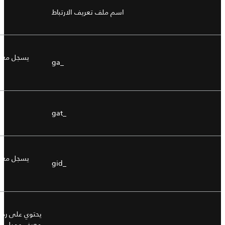
اسم ملف تعريف الارتباط
يسجل معرّ
_ga
_gat
يسجل معرّف
_gid
يحتوي على رمز
معرف عميل مُسَ