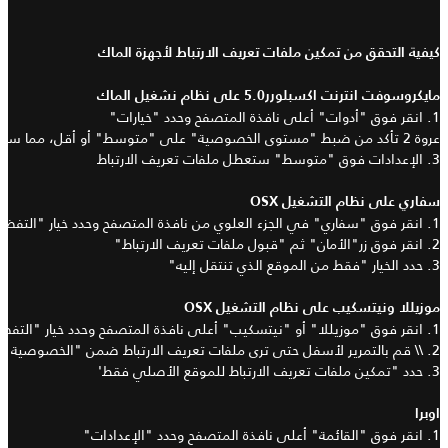
كيفية التحقق من تمكين ملفات تعريف الارتباط لأجهزة الماك
مايكروسوفت انترنت اكسبلورر
5.0
على نظام نشغيل الماك
1.
انقر فوق
"
أدوات
"
أعلى نافذة المتصفح وحدد
"
خيارات
"
عروة 2
تأكد من ضبط
"
مستوى الخصوصية
"
على
"
متوسط
"
أو أقل، مما سي
3.
الإعدادات فوق
"
متوسط
"
ستعطل ملفات تعريف الارتباط
سفاري على نظام التشغيل
OSX
1.
انقر فوق
"
سفاري
"
في الجزء العلوي من نافذة المتصفح وحدد خيار
"
التفضي
2.
انقر فوق زر
"
الأمان
"
ثم
"
قبول ملفات تعريف الارتباط
"
3.
حدد الخيار
"
فقط من الموقع الذي تنتقل إليه
"
موزيللا ونيتسكيب على نظام التشغيل
OSX
1.
انقر فوق
"
موزيللا
"
أو
"
نيتسكيب
"
أعلى نافذة المتصفح وحدد خيار
"
التفض
2. \\
قم بالتمرير لأسفل حتى ترى ملفات تعريف الارتباط ضمن
"
الخصوصية وا
3.
حدد
"
تمكين ملفات تعريف الارتباط للموقع الأصلي فقط
'
اوبرا
1.
انقر فوق
"
القائمة
"
أعلى نافذة المتصفح وحدد
"
الإعدادات
"