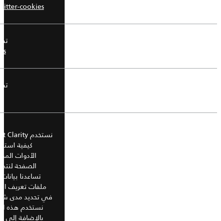
تويتر
(Twitter)
witter-cookies
تفا
يوتيوب
(Youtube)
es
تفا
الإنستجرام
(Instagram)
كيفية استخد
الأدوات المقا
الصفحة لنتمك
تساعدنا بيانات
مايكروسوفت
(Microsoft): Clarity and
ملفات تعريف الارت
Advertising
في تحديد مدى شعبي
(ANONCHK, SM, MR)
نستخدم هذه البي
بالإضافة إلى ت