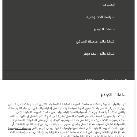
ابحث عنا
سياسة الخصوصية
ملفات الكوكيز
شركة جاكوارخريطة الموقع
شركة جاكوار لاند روڤر
© جاكوار لاند روڨر المحدودة 2026
الجزائر, Eurl DMAA
ملفات الكوكيز
المعلومات والمواصفات والأسعار والألوان المذكورة على هذا الموقع قد تختلف من بلد إلى
تود جاكوار لاند روفر استخدام ملفات تعريف الارتباط الخاصة بك لتخزين المعلومات اللازمة على
آخر، كما أنّها قد تتغير بدون إشعار مسبق. الرجاء التواصل مع وكيلنا المحلي للتأكد من توفّرها
جهاز الكمبيوتر الخاص بك لتحسين تجربة موقعنا وتمكيننا من إخبارك والإعلان عن منتجاتنا وخدماتنا،
والتحقق من الأسعار.
والتي نعتقد أنها قد تكون ذات أهمية بالنسبة إليك. واحد من ملفات تعريف الارتباط التي
الأرقام المقدمة هي نتيجة لاختبارات المصنع الرسمية وفقاً لتشريعات الاتحاد الأوروبي. قد
نستخدمها ضرورية لعدة أجزاء من الموقع للعمل بطريقة جيدة، وقد تم بالفعل إرسالها. يمكنك
يتباين استهلك الوقود الفعلي للمركبة عن ذلك المتحقق في تلك الاختبارات كما أن هذه
حذف جميع ملفات تعريف الارتباط من هذا الموقع وحظرها، إلا أن بعض المكونات الأساسية
الأرقام بغرض المقارنة فحسب.
بالنسبة لاشتغال الموقع قد لا تعمل بشكل صحيح. لمعرفة المزيد عن إعلاناتنا عبر الإنترنت أو
حول ملفات تعريف الارتباط التي نستخدمها وكيفية حذفها، يرجى الرجوع إلى
سياسة الخصوصية
.
ملاحظة مهمة حول الصور والمواصفات. إن النقص العالمي في أشباه الموصلات يؤثر حاليًا
عند الإغلاق، فإنك توافق على استخدام ملفات تعريف الارتباط بما يتماشى مع سياسة ملفات
في مواصفات تصميم السيارات وتوفر الخيارات وتوقيتات التصاميم. هذا ظرف ديناميكي
تعريف الارتباط
ملفات تعريف الارتباط ملفات الكوكيز
.