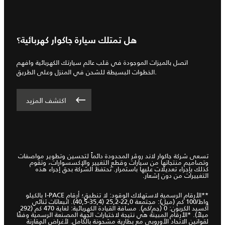
هل تمتلك سيارة جاكوار كهربائية؟
اتصل بالميزات الموجودة في قلب عالم سيارتك الكهربائية وافهم
الخطوات البسيطة للشحن في المنزل وعلى الطريق.
اكتشف المزيد
تسعى شركة جاكوار لاند روڤر المحدودة دائماً لتحسين وتطوير مواصفات
وتصاميم منتجاتها من سيارات وقطع التغيير والإكسسوارات، وتقوم
كذلك بإجراء تعديلات عليها باستمرار. تحتفظ الشركة بحق إجراء هذه
التغييرات من دون إشعار.
**الأرقام الرسمية لاستهلاك الوقود: لا تنطبق؛ أرقام I-PACE بالكيلو
واط/100 كم (ميل): مجتمعة 22,0-25,2 (35,4-40,5). انبعاثات ثنائي
أكسيد الكربون: 0 (جم/كم). مسافة القيادة الكهربائية: لغاية 470 كم (292
ميلاً). *الأرقام المبينة هي نتيجة لاختبارات الجهة المصنعة الرسمية وفقًا
لقوانين الاتحاد الأوروبي مع بطارية مشحونة بالكامل. لأغراض المقارنة