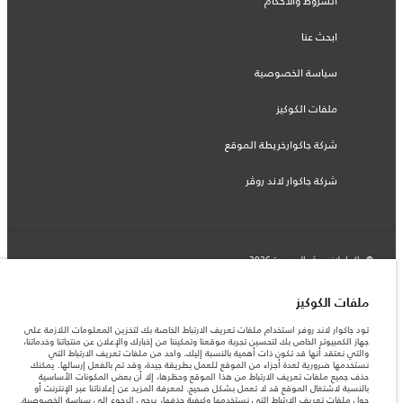
الشروط والأحكام
ابحث عنا
سياسة الخصوصية
ملفات الكوكيز
شركة جاكوارخريطة الموقع
شركة جاكوار لاند روڤر
© جاكوار لاند روڨر المحدودة 2026
الجزائر, Eurl DMAA
ملفات الكوكيز
المعلومات والمواصفات والأسعار والألوان المذكورة على هذا الموقع قد تختلف من بلد إلى
تود جاكوار لاند روفر استخدام ملفات تعريف الارتباط الخاصة بك لتخزين المعلومات اللازمة على
آخر، كما أنّها قد تتغير بدون إشعار مسبق. الرجاء التواصل مع وكيلنا المحلي للتأكد من توفّرها
جهاز الكمبيوتر الخاص بك لتحسين تجربة موقعنا وتمكيننا من إخبارك والإعلان عن منتجاتنا وخدماتنا،
والتحقق من الأسعار.
والتي نعتقد أنها قد تكون ذات أهمية بالنسبة إليك. واحد من ملفات تعريف الارتباط التي
الأرقام المقدمة هي نتيجة لاختبارات المصنع الرسمية وفقاً لتشريعات الاتحاد الأوروبي. قد
نستخدمها ضرورية لعدة أجزاء من الموقع للعمل بطريقة جيدة، وقد تم بالفعل إرسالها. يمكنك
يتباين استهلك الوقود الفعلي للمركبة عن ذلك المتحقق في تلك الاختبارات كما أن هذه
حذف جميع ملفات تعريف الارتباط من هذا الموقع وحظرها، إلا أن بعض المكونات الأساسية
الأرقام بغرض المقارنة فحسب.
بالنسبة لاشتغال الموقع قد لا تعمل بشكل صحيح. لمعرفة المزيد عن إعلاناتنا عبر الإنترنت أو
حول ملفات تعريف الارتباط التي نستخدمها وكيفية حذفها، يرجى الرجوع إلى
سياسة الخصوصية
.