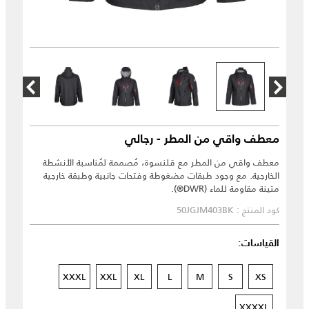
معطف واقي من المطر - رجالي
معطف واقي من المطر مع قلنسوة، مُصممة لمُناسبة الأنشطة
الخارجية. مع وجود طبقات مضغوطة وفتحات جانبية وطبقة خارجية
متينة مقاومة للماء (DWR®).
كود المنتج : 50JGJM403BK
القياسات:
XXXL
XXL
XL
L
M
S
XS
XXXXL