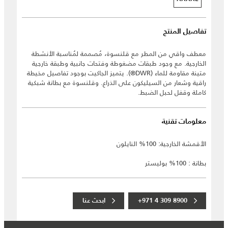
تفاصيل المنتج
معطف واقي من المطر مع قلنسوة، مُصممة لمُناسبة الأنشطة
الخارجية. مع وجود طبقات مضغوطة وفتحات جانبية وطبقة خارجية
متينة مقاومة للماء (DWR®). يتميز الجاكيت بوجود تفاصيل مخيطة
راقية وشعار من السيليكون على الذراع. وقلنسوة مع بطانة شبكية
كاملة وقفل لحبل الضبط.
معلومات تقنية
الأقمشة الخارجية: 100% النايلون
بطانة : 100% بوليستر
+971 4 309 8900
ابحث عنا