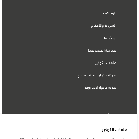
الوظائف
الشروط والأحكام
ابحث عنا
سياسة الخصوصية
ملفات الكوكيز
شركة جاكوارخريطة الموقع
شركة جاكوار لاند روڤر
© جاكوار لاند روڨر المحدودة 2026
الجزائر, Eurl DMAA
ملفات الكوكيز
المعلومات والمواصفات والأسعار والألوان المذكورة على هذا الموقع قد تختلف من بلد إلى
تود جاكوار لاند روفر استخدام ملفات تعريف الارتباط الخاصة بك لتخزين المعلومات اللازمة على