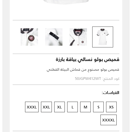
قميص بولو نسائي بياقة بارزة
قميص بولو مصنوع من قماش البيكة القطني
كود المنتج: 50JGPW412WT
القياسات:
XXXL
XXL
XL
L
M
S
XS
XXXXL