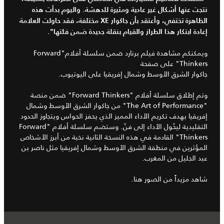
نتجت عنها أشكال غير عادية ومثيرة للدهشة. واليوم بدأت هذه
الظاهرة تختفي، وأعتقد بأن جاكوار XE مختلفة، فقد حاولت العلامة
إعادة ابتكار هذا الطراز والقيام بنقلة جديدة ضمن فئتها".
ويمكنكم مشاهدة فيلم برنارد ضمن سلسلة أفلام"Forward
Thinkers" على صفحة
جاكوار الشرق الأوسط وشمال إفريقيا على اليوتيوب
.
وتم إطلاق
سلسلة أفلام
"Forward Thinkers" ضمن منصة
"The Art of Performance" من جاكوار الشرق الأوسط وشمال
إفريقيا بهدف تكريم الأداء المميز الذي يحفز الحواس ويتجاوز الحدود
التقليدية ليحّول الأداء إلى فنّ. وستضم سلسلة أفلام "Forward
Thinkers" القادمة في هذه النسخة الثانية نخبة من أبرز الأشخاص
المؤثرين في منطقة الشرق الأوسط وشمال إفريقيا مثل ناصر بن
عبد الجليل من المغرب.
شاهد مزيداً من الصور
هنا
.