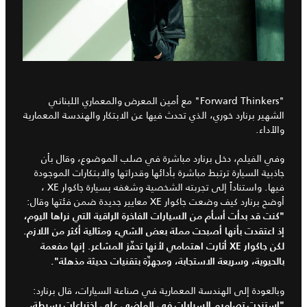
"
Forward Thinkers
" مع أمين المعرض والمعماري اللبناني
الشهير برنارد خوري، الذي تحدث فيها عن الابتكار والهندسة المعمارية
والأداء.
وفي الفيلم، دخل برنارد مباشرة في صلب الموضوع، وقال بأن
جاذبية السيارة ترتبط مباشرة بأدائها وقدراتها والابتكارات الموجودة
فيها. واستناداً إلى تجربته الشخصية وشغفه بسيارة جاكوار
XE
،
أوضح برنارد كيف وضعت جاكوار XE معايير جديدة ضمن فئتها وقال:
"كنت قد بدأت أسأم من السيارات الفاخرة الراقية التي نراها اليوم،
إذ اعتقدت بأنها أصبحت مملة بعض الشيء ومثالية أكثر من اللازم.
لكن جاكوار
XE أثارت اهتمامي لأنها تحفّز المشاعر. إنها مفعمة
بالحيوية، وسريعة الاستجابة،
ومجهزّة بتقنيات حديثة مذهلة".
وبالعودة إلى الهندسة المعمارية في صناعة السيارات، قال برنارد:
"استندت تصاميم السيارات في الماضي على اختراعات بسيطة،