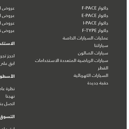
جاكوار F-PACE
عروض ال
جاكوار E-PACE
عروض ال
جاكوار I‑PACE
عروض ال
جاكوار F-TYPE
عروض تش
عمليات السيارات الخاصة
الاستك
سياراتنا
سيارات الصالون
احجز تجرب
سيارات الرياضية المتعددة الاستخدامات
ابق على 
القطر
السيارات الكهربائية
الأسطول
حقبة جديدة
نظرة عام
نهجنا
اتصل بنا
التسوق ع
ابق على 