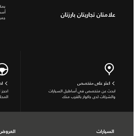
يمكن
أسطو
علامتان تجاريتان بارزتان
جميع
اعثر على متخصص
اح
ابحث عن متخصص في أساطيل السيارات
احجز 
والشركات لدى جاكوار بالقرب منك
المحل
السيارات
العروض 