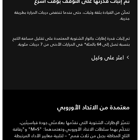
تم إثبات قدرتها على التوقّف بوقت أسرع
تمكّن من القيادة بثقة وثبات، حتى عندما تنخفض درجات الحرارة بطريقة
جذرية.
تم إثبات قدرة إطارات جاكوار الشتوية المعتمدة على تقليل مسافة الكبح
بنسبة تصل إلى 64 بالمئة* في الحرارات الأدنى من 7 درجات مئوية.
اعثر على وكيل
معتمدة من الاتحاد الأوروبي
تتميّز الإطارات الشتوية التي نقدّمها بعلامتَي جودة قياسيتَين،
تتحكّم بهما سلطات الاتحاد الأوروبي وتعتمدهما: "M+S" و"رقاقة
الثلج المحاطة بجبل من ثلاث قمم" – لتلبية معايير الأداء المرتبطة