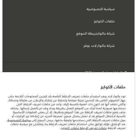
سياسة الخصوصية
ملفات الكوكيز
شركة جاكوارخريطة الموقع
شركة جاكوار لاند روڤر
© جاكوار لاند روڨر المحدودة 2026
الجزائر, Eurl DMAA
ملفات الكوكيز
المعلومات والمواصفات والأسعار والألوان المذكورة على هذا الموقع قد تختلف من بلد إلى
تود جاكوار لاند روفر استخدام ملفات تعريف الارتباط الخاصة بك لتخزين المعلومات اللازمة على
آخر، كما أنّها قد تتغير بدون إشعار مسبق. الرجاء التواصل مع وكيلنا المحلي للتأكد من توفّرها
جهاز الكمبيوتر الخاص بك لتحسين تجربة موقعنا وتمكيننا من إخبارك والإعلان عن منتجاتنا وخدماتنا،
والتحقق من الأسعار.
والتي نعتقد أنها قد تكون ذات أهمية بالنسبة إليك. واحد من ملفات تعريف الارتباط التي
الأرقام المقدمة هي نتيجة لاختبارات المصنع الرسمية وفقاً لتشريعات الاتحاد الأوروبي. قد
نستخدمها ضرورية لعدة أجزاء من الموقع للعمل بطريقة جيدة، وقد تم بالفعل إرسالها. يمكنك
يتباين استهلك الوقود الفعلي للمركبة عن ذلك المتحقق في تلك الاختبارات كما أن هذه
حذف جميع ملفات تعريف الارتباط من هذا الموقع وحظرها، إلا أن بعض المكونات الأساسية
الأرقام بغرض المقارنة فحسب.
بالنسبة لاشتغال الموقع قد لا تعمل بشكل صحيح. لمعرفة المزيد عن إعلاناتنا عبر الإنترنت أو
حول ملفات تعريف الارتباط التي نستخدمها وكيفية حذفها، يرجى الرجوع إلى
سياسة الخصوصية
.
ملاحظة مهمة حول الصور والمواصفات. إن النقص العالمي في أشباه الموصلات يؤثر حاليًا
عند الإغلاق، فإنك توافق على استخدام ملفات تعريف الارتباط بما يتماشى مع سياسة ملفات
في مواصفات تصميم السيارات وتوفر الخيارات وتوقيتات التصاميم. هذا ظرف ديناميكي
تعريف الارتباط
ملفات تعريف الارتباط ملفات الكوكيز
.
للغاية، ونتيجة لذلك، قد لا تمثّل الصور المستخدَمة ضمن موقع الويب حاليًا المواصفات الحالية
بالكامل بالنسبة إلى الميزات والخيارات والحلية ومجموعات الألوان. يرجى استشارة وكيلك الذي