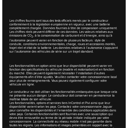
Les chiffres fournis sont issus des tests officiels menés par le constructeur
conformément à la législation européenne en vigueur, avec une batterie
complètement chargée. Données fournies à titre de comparaison uniquement.
Les chiffres réels peuvent différer de ces données. Les valeurs relatives aux
émissions de CO
, à la consommation de carburant et d’énergie, ainsi qu’à
2
l’autonomie peuvent varier en fonction de plusieurs facteurs : style de
conduite, conditions environnementales, charge, roues et accessoires montés,
trajet réel et état de la batterie. Les données relatives à l’autonomie s’appuient
sur l’autonomie des véhicules de série sur un trajet standard.
Les fonctionnalités en option ainsi que leur disponibilité peuvent varier en
fonction des spécifications du véhicule (modèle et motorisation) et en fonction
du marché. Elles peuvent également nécessiter l’installation d’autres
équipements afin d’être ajustés. Veuillez contacter votre concessionnaire local
pour plus de renseignements. Vous pouvez également configurer votre
véhicule en ligne.
Le conducteur ne doit utiliser les fonctionnalités embarquées que lorsque cela
ne présente aucun danger. Le conducteur doit conserver en permanence la
maîtrise totale de son véhicule.
Les fonctionnalités, options et services tiers InControl et Pivi ainsi que leur
disponibilité varient selon les pays. Contactez votre concessionnaire Jaguar
pour connaître les disponibilités et l’ensemble des conditions applicables dans
votre pays. Certaines fonctionnalités sont fournies avec une souscription qui
devra être renouvelée au terme de la période initiale indiquée par votre
concessionnaire. La connectivité au réseau mobile n’est pas garantie dans
toutes les régions. Les informations et images présentées en rapport avec la