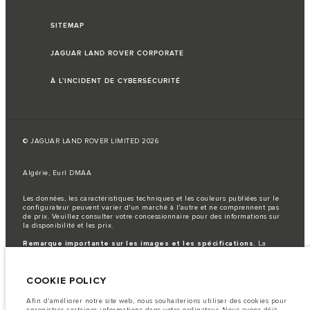
SITEMAP
JAGUAR LAND ROVER CORPORATE
À L’INCIDENT DE CYBERSÉCURITÉ
© JAGUAR LAND ROVER LIMITED 2026
Algérie, Eurl DMAA
Les données, les caractéristiques techniques et les couleurs publiées sur le
configurateur peuvent varier d'un marché à l'autre et ne comprennent pas
de prix. Veuillez consulter votre concessionnaire pour des informations sur
la disponibilité et les prix.
Remarque importante sur les images et les spécifications.
La
pénurie mondiale de semi-conducteurs affecte actuellement les
spécifications de construction des véhicules, la disponibilité des options et
les délais de construction. Cette situation s’avère très fluctuante, et par
COOKIE POLICY
conséquent, les images utilisées actuellement sur le site Web peuvent ne pas
refléter entièrement les spécifications actuelles en ce qui concerne les
caractéristiques, les options, les finitions et les combinaisons de couleurs.
Afin d'améliorer notre site web, nous souhaiterions utiliser des cookies pour
Veuillez consulter votre concessionnaire pour avoir confirmation des