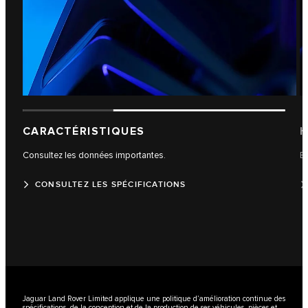
CARACTÉRISTIQUES
H
Consultez les données importantes.
En
CONSULTEZ LES SPÉCIFICATIONS
Jaguar Land Rover Limited applique une politique d’amélioration continue des
spécifications, de la conception et de la production de ses véhicules, pièces et