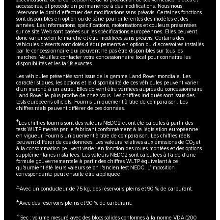
accessoires, et procède en permanence à des modifications. Nous nous
réservons le droit d’effectuer des modifications sans préavis. Certaines fonctions
sont disponibles en option ou de série pour différentes des modèles et des
années. Les informations, spécifications, motorisations et couleurs présentées
sur ce site Web sont basées sur les spécifications européennes. Elles peuvent
donc varier selon le marché et être modifiées sans préavis. Certains des
véhicules présents sont dotés d’équipements en option ou d’accessoires installés
par le concessionnaire qui peuvent ne pas être disponibles sur tous les
marchés. Veuillez contacter votre concessionnaire local pour connaître les
disponibilités et les tarifs exactes.
Les véhicules présentés sont issus de la gamme Land Rover mondiale. Les
caractéristiques, les options et la disponibilité de ces véhicules peuvent varier
d'un marché à un autre. Elles doivent être vérifiées auprès du concessionnaire
Land Rover le plus proche de chez vous. Les chiffres indiqués sont issus des
tests européens officiels. Fournis uniquement à titre de comparaison. Les
chiffres réels peuvent différer de ces données.
±
Les chiffres fournis sont des valeurs NEDC2 et ont été calculés à partir des
tests WLTP menés par le fabricant conformément à la législation européenne
en vigueur. Fournis uniquement à titre de comparaison. Les chiffres réels
peuvent différer de ces données. Les valeurs relatives aux émissions de CO₂ et
à la consommation peuvent varier en fonction des roues montées et des options
supplémentaires installées. Les valeurs NEDC2 sont calculées à l'aide d'une
formule gouvernementale à partir des chiffres WLTP équivalant à ce
qu'auraient été leurs valeurs selon l'ancien test NEDC. L’imposition
correspondante peut ensuite être appliquée.
△
Avec un conducteur de 75 kg, des réservoirs pleins et 90 % de carburant.
▲
Avec des réservoirs pleins et 90 % de carburant.
✧
Sec : volume mesuré avec des blocs solides conformes à la norme VDA (200