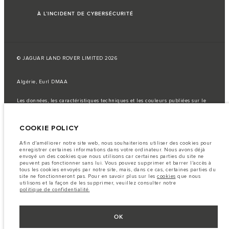
À L’INCIDENT DE CYBERSÉCURITÉ
© JAGUAR LAND ROVER LIMITED 2026
Algérie, Eurl DMAA
Les données, les caractéristiques techniques et les couleurs publiées sur le
configurateur peuvent varier d'un marché à l'autre et ne comprennent pas
de prix. Veuillez consulter votre concessionnaire pour des informations sur
la disponibilité et les prix.
COOKIE POLICY
Remarque importante sur les images et les spécifications.
La
pénurie mondiale de semi-conducteurs affecte actuellement les
Afin d'améliorer notre site web, nous souhaiterions utiliser des cookies pour
spécifications de construction des véhicules, la disponibilité des options et
enregistrer certaines informations dans votre ordinateur. Nous avons déjà
les délais de construction. Cette situation s’avère très fluctuante, et par
envoyé un des cookies que nous utilisons car certaines parties du site ne
conséquent, les images utilisées actuellement sur le site Web peuvent ne pas
peuvent pas fonctionner sans lui. Vous pouvez supprimer et barrer l'accès à
refléter entièrement les spécifications actuelles en ce qui concerne les
tous les cookies envoyés par notre site, mais, dans ce cas, certaines parties du
caractéristiques, les options, les finitions et les combinaisons de couleurs.
site ne fonctionneront pas. Pour en savoir plus sur les
cookies
que nous
Veuillez consulter votre concessionnaire pour avoir confirmation des
utilisons et la façon de les supprimer, veuillez consulter notre
restrictions actuelles et faire un choix éclairé
politique de confidentialité.
Les chiffres fournis proviennent de tests offi ciels effectués par le fabricant
conformément å la législation européenne en vigueur. La consommation
réelle de carburant d'un véhicule peut différer de celle obtenue dans ces
OK
tests et ces chiffres sont fournis å des fins de comparaison uniquement.