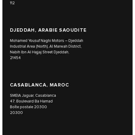
112
DJEDDAH, ARABIE SAOUDITE
Mohamed Yousuf Naghi Motors – Djeddah
Industrial Area (North), Al Marwah District,
Nabih Ibn Al Hajjaj Street Djeddah,
21454
CASABLANCA, MAROC
SMEIA Jaguar, Casablanca
47, Boulevard Ba Hamad
Boîte postale 20300
20300