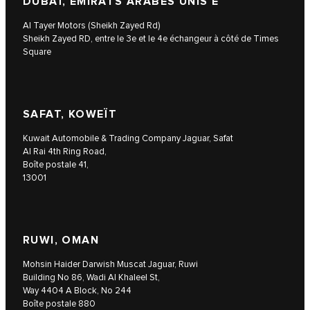
DUBAÏ, ÉMIRATS ARABES UNIS E
Al Tayer Motors (Sheikh Zayed Rd)
Sheikh Zayed RD, entre le 3e et le 4e échangeur à côté de Times
Square
SAFAT, KOWEÏT
Kuwait Automobile & Trading Company Jaguar, Safat
Al Rai 4th Ring Road,
Boîte postale 41,
13001
RUWI, OMAN
Mohsin Haider Darwish Muscat Jaguar, Ruwi
Building No 86, Wadi Al Khaleel St,
Way 4404 A Block, No 244
Boîte postale 880