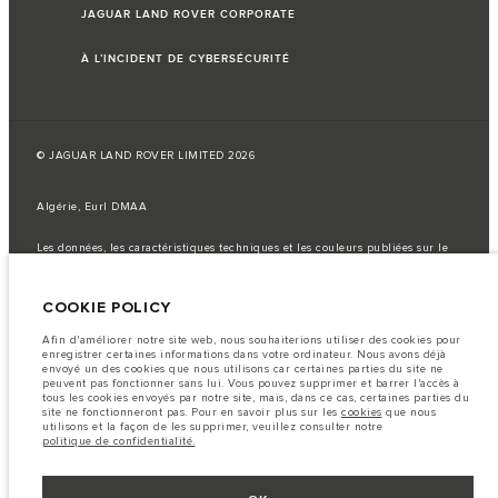
JAGUAR LAND ROVER CORPORATE
À L’INCIDENT DE CYBERSÉCURITÉ
© JAGUAR LAND ROVER LIMITED 2026
Algérie, Eurl DMAA
Les données, les caractéristiques techniques et les couleurs publiées sur le
configurateur peuvent varier d'un marché à l'autre et ne comprennent pas
de prix. Veuillez consulter votre concessionnaire pour des informations sur
la disponibilité et les prix.
COOKIE POLICY
Remarque importante sur les images et les spécifications.
La
pénurie mondiale de semi-conducteurs affecte actuellement les
Afin d'améliorer notre site web, nous souhaiterions utiliser des cookies pour
spécifications de construction des véhicules, la disponibilité des options et
enregistrer certaines informations dans votre ordinateur. Nous avons déjà
les délais de construction. Cette situation s’avère très fluctuante, et par
envoyé un des cookies que nous utilisons car certaines parties du site ne
conséquent, les images utilisées actuellement sur le site Web peuvent ne pas
peuvent pas fonctionner sans lui. Vous pouvez supprimer et barrer l'accès à
refléter entièrement les spécifications actuelles en ce qui concerne les
tous les cookies envoyés par notre site, mais, dans ce cas, certaines parties du
caractéristiques, les options, les finitions et les combinaisons de couleurs.
site ne fonctionneront pas. Pour en savoir plus sur les
cookies
que nous
Veuillez consulter votre concessionnaire pour avoir confirmation des
utilisons et la façon de les supprimer, veuillez consulter notre
restrictions actuelles et faire un choix éclairé
politique de confidentialité.
Les chiffres fournis proviennent de tests offi ciels effectués par le fabricant
conformément å la législation européenne en vigueur. La consommation
réelle de carburant d'un véhicule peut différer de celle obtenue dans ces