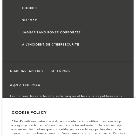
COOKIES
SITEMAP
JAGUAR LAND ROVER CORPORATE
À L’INCIDENT DE CYBERSÉCURITÉ
© JAGUAR LAND ROVER LIMITED 2026
Algérie, Eurl DMAA
Les données, les caractéristiques techniques et les couleurs publiées sur le
configurateur peuvent varier d'un marché à l'autre et ne comprennent pas
de prix. Veuillez consulter votre concessionnaire pour des informations sur
la disponibilité et les prix.
COOKIE POLICY
Remarque importante sur les images et les spécifications.
La
pénurie mondiale de semi-conducteurs affecte actuellement les
Afin d'améliorer notre site web, nous souhaiterions utiliser des cookies pour
spécifications de construction des véhicules, la disponibilité des options et
enregistrer certaines informations dans votre ordinateur. Nous avons déjà
les délais de construction. Cette situation s’avère très fluctuante, et par
envoyé un des cookies que nous utilisons car certaines parties du site ne
conséquent, les images utilisées actuellement sur le site Web peuvent ne pas
peuvent pas fonctionner sans lui. Vous pouvez supprimer et barrer l'accès à
refléter entièrement les spécifications actuelles en ce qui concerne les