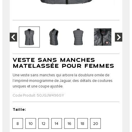
VESTE SANS MANCHES
MATELASSÉE POUR FEMMES
Une veste sans manches qui arbore la doublure ornée de
l’imprimé monogramme de Jaguar, des détails de coutures
uniques et une coupe ajustée.
Code Produit: 50JGJW496GY
Taille:
8
10
12
14
16
18
20