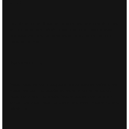
Unité
La clé de notre réussite, ce sont les relations étroites
et mutuellement bénéfiques que nous tissons avec
nos salariés, nos partenaires et nos clients partout
dans le monde.
Responsabilité
Nous nous sentons toujours responsables devant les
États, les communautés et les environnements où
nous sommes implantés. Notre but est de faire en
sorte que tous ceux qui travaillent avec nous en tirent
bénéfice.