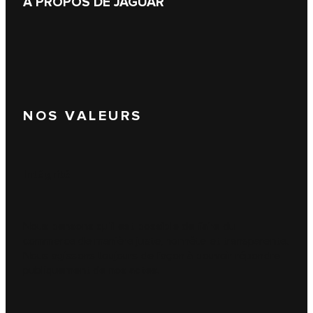
À PROPOS DE JAGUAR
NOS VALEURS
Intégrité
Nous pensons qu'il est possible de faire du
commerce de manière juste, honnête et transparente.
Nous agissons toujours de façon à pouvoir répondre
publiquement de nos actes.