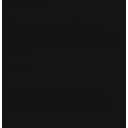
Compréhension
Respect, compassion et humanité : nous nous
soucions du bien-être de nos clients et de nos
salariés, quel que soit l'endroit où ils se trouvent. Tous
ceux qui entrent en relation avec nous doivent en tirer
bénéfice.
Excellence
« Ça ira comme ça » ne fait pas partie de notre
vocabulaire. Nous visons toujours le meilleur, dans
notre façon de travailler et dans la qualité de nos
voitures, de nos produits et de nos services.